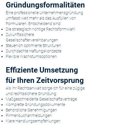
Gründungsformalitäten
Eine professionelle Unternehmensgründung
umfasst weit mehr als das Ausfüllen von
Formularen. Entscheidend sind:
Die strategisch richtige Rechtsformwahl
Zukunftssichere
Gesellschaftervereinbarungen
Steuerlich optimierte Strukturen
Durchdachte Haftungskonzepte
Flexible Wachstumsoptionen
Effiziente Umsetzung
für Ihren Zeitvorsprung
Als Ihr Rechtsanwalt sorge ich für eine zügige
und rechtssichere Gründung:
Maßgeschneiderte Gesellschaftsverträge
Komplette Gründungsdokumente
Behördliche Genehmigungen
Firmenbuchanmeldungen
Klare Handlungsempfehlungen