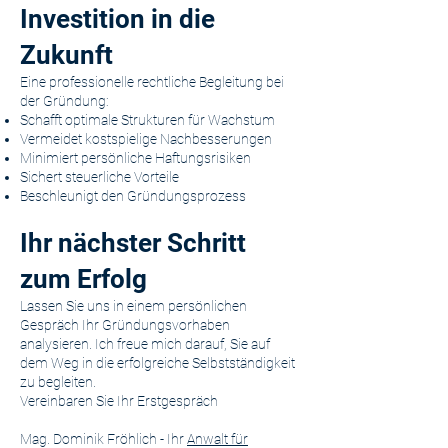
Investition in die
Zukunft
Eine professionelle rechtliche Begleitung bei
der Gründung:
Schafft optimale Strukturen für Wachstum
Vermeidet kostspielige Nachbesserungen
Minimiert persönliche Haftungsrisiken
Sichert steuerliche Vorteile
Beschleunigt den Gründungsprozess
Ihr nächster Schritt
zum Erfolg
Lassen Sie uns in einem persönlichen
Gespräch Ihr Gründungsvorhaben
analysieren. Ich freue mich darauf, Sie auf
dem Weg in die erfolgreiche Selbstständigkeit
zu begleiten.
Vereinbaren Sie Ihr Erstgespräch
Mag. Dominik Fröhlich - Ihr
Anwalt für