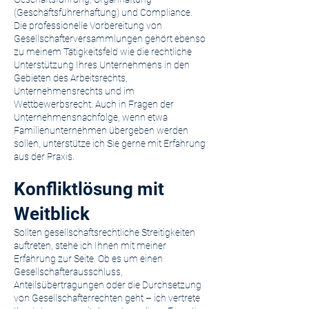
(Geschäftsführerhaftung) und Compliance.
Die professionelle Vorbereitung von
Gesellschafterversammlungen gehört ebenso
zu meinem Tätigkeitsfeld wie die rechtliche
Unterstützung Ihres Unternehmens in den
Gebieten des Arbeitsrechts,
Unternehmensrechts und im
Wettbewerbsrecht. Auch in Fragen der
Unternehmensnachfolge, wenn etwa
Familienunternehmen übergeben werden
sollen, unterstütze ich Sie gerne mit Erfahrung
aus der Praxis.
Konfliktlösung mit
Weitblick
Sollten gesellschaftsrechtliche Streitigkeiten
auftreten, stehe ich Ihnen mit meiner
Erfahrung zur Seite. Ob es um einen
Gesellschafterausschluss,
Anteilsübertragungen oder die Durchsetzung
von Gesellschafterrechten geht – ich vertrete