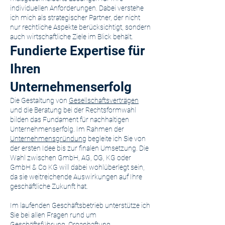
individuellen Anforderungen. Dabei verstehe
ich mich als strategischer Partner, der nicht
nur rechtliche Aspekte berücksichtigt, sondern
auch wirtschaftliche Ziele im Blick behält.
Fundierte Expertise für
Ihren
Unternehmenserfolg
Die Gestaltung von
Gesellschaftsverträgen
und die Beratung bei der Rechtsformwahl
bilden das Fundament für nachhaltigen
Unternehmenserfolg. Im Rahmen der
Unternehmensgründung
begleite ich Sie von
der ersten Idee bis zur finalen Umsetzung. Die
Wahl zwischen GmbH, AG, OG, KG oder
GmbH & Co KG will dabei wohlüberlegt sein,
da sie weitreichende Auswirkungen auf Ihre
geschäftliche Zukunft hat.
Im laufenden Geschäftsbetrieb unterstütze ich
Sie bei allen Fragen rund um
Geschäftsführung, Organhaftung