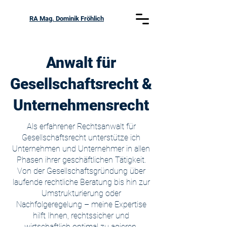
RA Mag. Dominik Fröhlich
Anwalt für
Gesellschaftsrecht &
Unternehmensrecht
Als erfahrener Rechtsanwalt für
Gesellschaftsrecht unterstütze ich
Unternehmen und Unternehmer in allen
Phasen ihrer geschäftlichen Tätigkeit.
Von der Gesellschaftsgründung über
laufende rechtliche Beratung bis hin zur
Umstrukturierung oder
Nachfolgeregelung – meine Expertise
hilft Ihnen, rechtssicher und
wirtschaftlich optimal zu agieren.