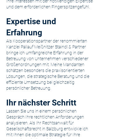
Ihre Interessen mit der notwendigen Expertise
und dem erforderlichen Fingerspitzengefühl.
Expertise und
Erfahrung
Als Kooperationspartner der renommierten
Kanzlei Pallauf Meißnitzer Staindl & Partner
bringe ich umfangreiche Erfahrung in der
Betreuung von Unternehmen verschiedener
Größenordnungen mit. Meine Mandanten
schätzen besonders die praxisorientierten
Lösungen, die strategische Beratung und die
effiziente Umsetzung bei gleichzeitig
persönlicher Betreuung.
Ihr nächster Schritt
Lassen Sie uns in einem persönlichen
Gespräch Ihre rechtlichen Anforderungen
analysieren. Als Ihr Rechtsanwalt für
Gesellschaftsrecht in Salzburg entwickle ich
mit Ihnen die optimale Strategie für Ihre