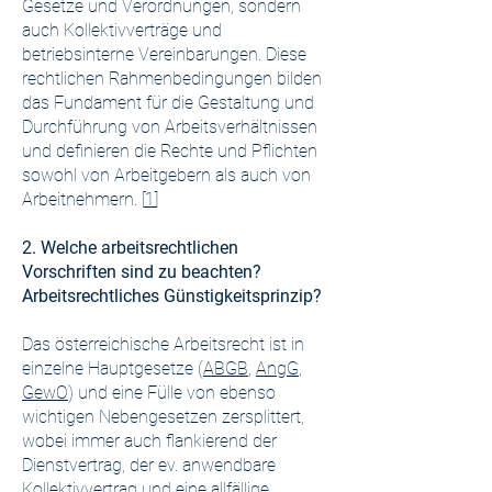
Gesetze und Verordnungen, sondern
auch Kollektivverträge und
betriebsinterne Vereinbarungen. Diese
rechtlichen Rahmenbedingungen bilden
das Fundament für die Gestaltung und
Durchführung von Arbeitsverhältnissen
und definieren die Rechte und Pflichten
sowohl von Arbeitgebern als auch von
Arbeitnehmern. [
1
]
2. Welche arbeitsrechtlichen
Vorschriften sind zu beachten?
Arbeitsrechtliches Günstigkeitsprinzip?
Das österreichische Arbeitsrecht ist in
einzelne Hauptgesetze (
ABGB
,
AngG
,
GewO
) und eine Fülle von ebenso
wichtigen Nebengesetzen zersplittert,
wobei immer auch flankierend der
Dienstvertrag, der ev. anwendbare
Kollektivvertrag und eine allfällige