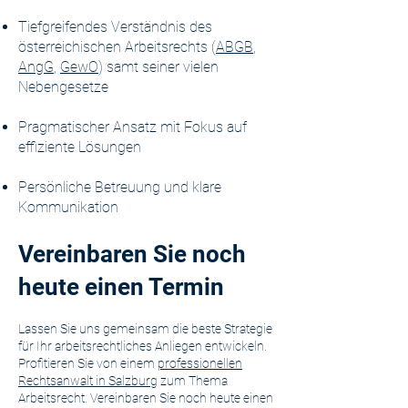
Tiefgreifendes Verständnis des
österreichischen Arbeitsrechts (
ABGB
,
AngG
,
GewO
) samt seiner vielen
Nebengesetze
Pragmatischer Ansatz mit Fokus auf
effiziente Lösungen
Persönliche Betreuung und klare
Kommunikation
Vereinbaren Sie noch
heute einen Termin
Lassen Sie uns gemeinsam die beste Strategie
für Ihr arbeitsrechtliches Anliegen entwickeln.
Profitieren Sie von einem
professionellen
Rechtsanwalt in Salzburg
zum Thema
Arbeitsrecht. Vereinbaren Sie noch heute einen