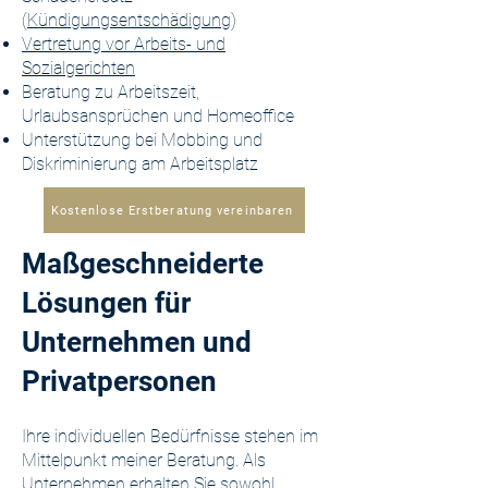
(
Kündigungsentschädigung
)
Vertretung vor Arbeits- und
Sozialgerichten
Beratung zu Arbeitszeit,
Urlaubsansprüchen und Homeoffice
Unterstützung bei Mobbing und
Diskriminierung am Arbeitsplatz
Kostenlose Erstberatung vereinbaren
Maßgeschneiderte
Lösungen für
Unternehmen und
Privatpersonen
Ihre individuellen Bedürfnisse stehen im
Mittelpunkt meiner Beratung. Als
Unternehmen erhalten Sie sowohl