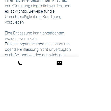
innerhalb einer bestimmten Frist nach
der Kündigung eingeleitet werden, und
es ist wichtig, Beweise für die
Unrechtmäßigkeit der Kündigung
vorzulegen.
Eine Entlassung kann angefochten
werden, wenn kein
Entlassungstatbestand gesetzt wurde
oder die Entlassung nicht unverzüglich
nach Bekanntwerden des wichtigen
Grundes ausgesprochen wurde. Eine
Entlassung ist daher nur dann
berechtigt, wenn ein wirklich schweres
Fehlverhalten vom Arbeitnehmer gesetzt
wurde. Der Arbeitgeber muss die
Entlassung aber grundsätzlich - je nach
den Umständen - sofort aussprechen,
andernfalls die Entlassung verfristet ist
(sog. Unverzüglichkeitsgrundsatz).