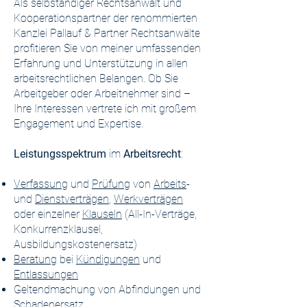
Als selbständiger Rechtsanwalt und
Kooperationspartner der renommierten
Kanzlei Pallauf & Partner Rechtsanwälte
profitieren Sie von meiner umfassenden
Erfahrung und Unterstützung in allen
arbeitsrechtlichen Belangen. Ob Sie
Arbeitgeber oder Arbeitnehmer sind –
Ihre Interessen vertrete ich mit großem
Engagement und Expertise.
Leistungsspektrum
im
Arbeitsrecht
:
Verfassung
und
Prüfung
von
Arbeits
-
und
Dienstverträgen
,
Werkverträgen
oder einzelner
Klauseln
(All-In-Verträge,
Konkurrenzklausel,
Ausbildungskostenersatz)
Beratung
bei
Kündigungen
und
Entlassungen
Geltendmachung von Abfindungen und
Schadenersatz