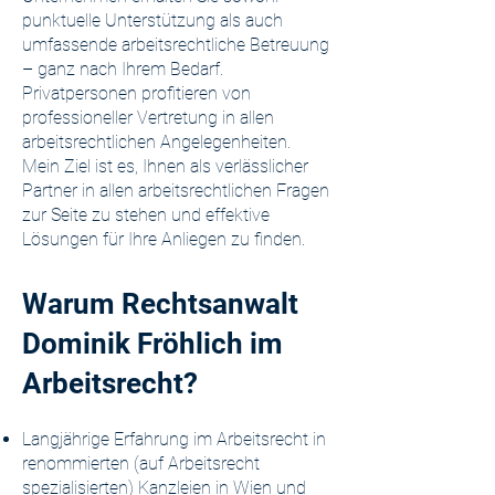
punktuelle Unterstützung als auch
umfassende arbeitsrechtliche Betreuung
– ganz nach Ihrem Bedarf.
Privatpersonen profitieren von
professioneller Vertretung in allen
arbeitsrechtlichen Angelegenheiten.
Mein Ziel ist es, Ihnen als verlässlicher
Partner in allen arbeitsrechtlichen Fragen
zur Seite zu stehen und effektive
Lösungen für Ihre Anliegen zu finden.
Warum Rechtsanwalt
Dominik Fröhlich im
Arbeitsrecht?
Langjährige Erfahrung im Arbeitsrecht in
renommierten (auf Arbeitsrecht
spezialisierten) Kanzleien in Wien und