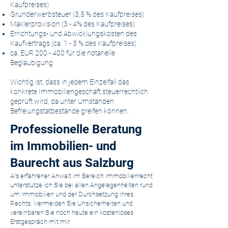
Kaufpreises)
Grunderwerbsteuer (3,5 % des Kaufpreises)
Maklerprovision (3 - 4% des Kaufpreises)
Errichtungs- und Abwicklungskosten des
Kaufvertrags (ca. 1 - 3 % des Kaufpreises)
ca. EUR 200 - 400 für die notarielle
Beglaubigung
Wichtig ist, dass in jedem Einzelfall das
konkrete Immobiliengeschäft steuerrechtlich
geprüft wird, da unter Umständen
Befreiungstatbestände greifen können.
Professionelle Beratung
im Immobilien- und
Baurecht aus Salzburg
Als erfahrener Anwalt im Bereich Immobilienrecht
unterstütze ich Sie bei allen Angelegenheiten rund
um Immobilien und der Durchsetzung Ihres
Rechts. Vermeiden Sie Unsicherheiten und
vereinbaren Sie noch heute ein kostenloses
Erstgespräch mit mir.