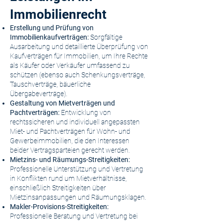
Immobilienrecht
Erstellung und Prüfung von
Immobilienkaufverträgen:
Sorgfältige
Ausarbeitung und detaillierte Überprüfung von
Kaufverträgen für Immobilien, um Ihre Rechte
als Käufer oder Verkäufer umfassend zu
schützen (ebenso auch Schenkungsverträge,
Tauschverträge, bäuerliche
Übergabeverträge).
Gestaltung von Mietverträgen und
Pachtverträgen:
Entwicklung von
rechtssicheren und individuell angepassten
Miet- und Pachtverträgen für Wohn- und
Gewerbeimmobilien, die den Interessen
beider Vertragsparteien gerecht werden.
Mietzins- und Räumungs-Streitigkeiten:
Professionelle Unterstützung und Vertretung
in Konflikten rund um Mietverhältnisse,
einschließlich Streitigkeiten über
Mietzinsanpassungen und Räumungsklagen.
Makler-Provisions-Streitigkeiten:
Professionelle Beratung und Vertretung bei