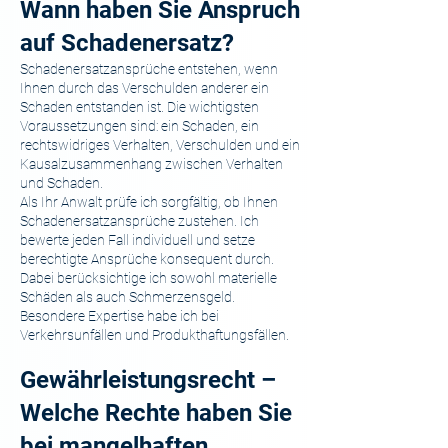
Wann haben Sie Anspruch
auf Schadenersatz?
Schadenersatzansprüche entstehen, wenn
Ihnen durch das Verschulden anderer ein
Schaden entstanden ist. Die wichtigsten
Voraussetzungen sind: ein Schaden, ein
rechtswidriges Verhalten, Verschulden und ein
Kausalzusammenhang zwischen Verhalten
und Schaden.
Als Ihr Anwalt prüfe ich sorgfältig, ob Ihnen
Schadenersatzansprüche zustehen. Ich
bewerte jeden Fall individuell und setze
berechtigte Ansprüche konsequent durch.
Dabei berücksichtige ich sowohl materielle
Schäden als auch Schmerzensgeld.
Besondere Expertise habe ich bei
Verkehrsunfällen und Produkthaftungsfällen.
Gewährleistungsrecht –
Welche Rechte haben Sie
bei mangelhaften