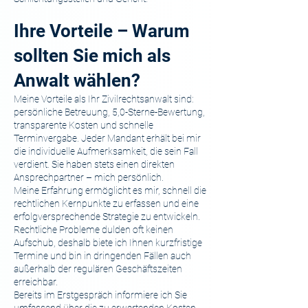
Ihre Vorteile – Warum
sollten Sie mich als
Anwalt wählen?
Meine Vorteile als Ihr Zivilrechtsanwalt sind:
persönliche Betreuung, 5,0-Sterne-Bewertung,
transparente Kosten und schnelle
Terminvergabe. Jeder Mandant erhält bei mir
die individuelle Aufmerksamkeit, die sein Fall
verdient. Sie haben stets einen direkten
Ansprechpartner – mich persönlich.
Meine Erfahrung ermöglicht es mir, schnell die
rechtlichen Kernpunkte zu erfassen und eine
erfolgversprechende Strategie zu entwickeln.
Rechtliche Probleme dulden oft keinen
Aufschub, deshalb biete ich Ihnen kurzfristige
Termine und bin in dringenden Fällen auch
außerhalb der regulären Geschäftszeiten
erreichbar.
Bereits im Erstgespräch informiere ich Sie