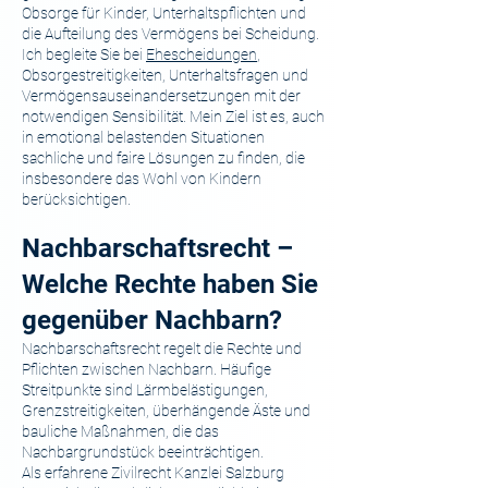
Obsorge für Kinder, Unterhaltspflichten und
die Aufteilung des Vermögens bei Scheidung.
Ich begleite Sie bei
Ehescheidungen
,
Obsorgestreitigkeiten, Unterhaltsfragen und
Vermögensauseinandersetzungen mit der
notwendigen Sensibilität. Mein Ziel ist es, auch
in emotional belastenden Situationen
sachliche und faire Lösungen zu finden, die
insbesondere das Wohl von Kindern
berücksichtigen.
Nachbarschaftsrecht –
Welche Rechte haben Sie
gegenüber Nachbarn?
Nachbarschaftsrecht regelt die Rechte und
Pflichten zwischen Nachbarn. Häufige
Streitpunkte sind Lärmbelästigungen,
Grenzstreitigkeiten, überhängende Äste und
bauliche Maßnahmen, die das
Nachbargrundstück beeinträchtigen.
Als erfahrene Zivilrecht Kanzlei Salzburg