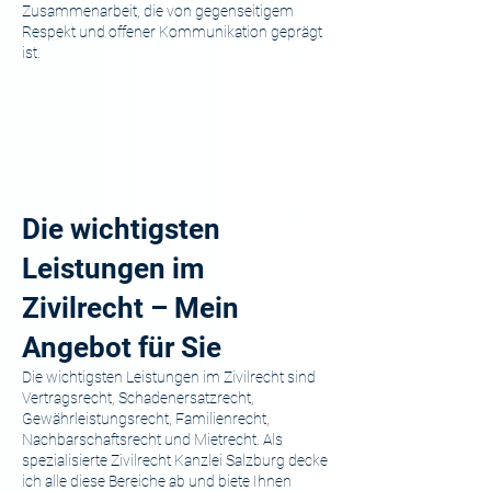
Zusammenarbeit, die von gegenseitigem
Respekt und offener Kommunikation geprägt
ist.
Die wichtigsten
Leistungen im
Zivilrecht – Mein
Angebot für Sie
Die wichtigsten Leistungen im Zivilrecht sind
Vertragsrecht, Schadenersatzrecht,
Gewährleistungsrecht, Familienrecht,
Nachbarschaftsrecht und Mietrecht. Als
spezialisierte Zivilrecht Kanzlei Salzburg decke
ich alle diese Bereiche ab und biete Ihnen