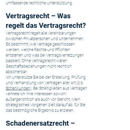
umfassende rechtliche Unterstützung.
Vertragsrecht – Was
regelt das Vertragsrecht?
Vertragsrecht regelt alle Vereinbarungen
zwischen Privatpersonen und Unternehmen.
Es bestimmt, wie Verträge geschlossen
werden, welche Rechte und Pflichten
entstehen und was bei Vertragsverletzungen
passiert. Ohne Vertragsrecht wären
Geschäftsbeziehungen nicht rechtlich
absicherbar.
Ich unterstütze Sie bei der Erstellung, Prüfung
und Verhandlung von Verträgen aller Art (z.b.
Schenkungen
). Bei Streitigkeiten aus Verträgen
vertrete ich Ihre Interessen sowohl
außergerichtlich als auch vor Gericht. Mein
strategisches Vorgehen zielt darauf ab, für Sie
das bestmögliche Ergebnis zu erzielen.
Schadenersatzrecht –