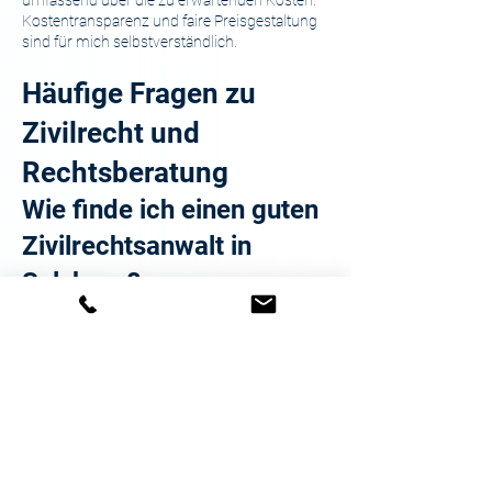
umfassend über die zu erwartenden Kosten.
Kostentransparenz und faire Preisgestaltung
sind für mich selbstverständlich.
Häufige Fragen zu
Zivilrecht und
Rechtsberatung
Wie finde ich einen guten
Zivilrechtsanwalt in
Salzburg?
Einen guten Zivilrechtsanwalt in Salzburg
finden Sie durch Spezialisierung, positive
Bewertungen und persönliche Betreuung.
Achten Sie auf Anwälte mit Fokus auf
Zivilrecht, hohe Mandantenbewertungen und
individuelle Beratung. Mit meiner 5,0-Sterne-
Bewertung und persönlichen Betreuung bin
ich Ihr verlässlicher Partner.