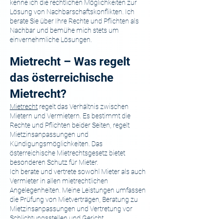
kenne ich die rechtlichen Möglichkeiten zur
Lösung von Nachbarschaftskonflikten. Ich
berate Sie über Ihre Rechte und Pflichten als
Nachbar und bemühe mich stets um
einvernehmliche Lösungen.
Mietrecht – Was regelt
das österreichische
Mietrecht?
Mietrecht
regelt das Verhältnis zwischen
Mietern und Vermietern. Es bestimmt die
Rechte und Pflichten beider Seiten, regelt
Mietzinsanpassungen und
Kündigungsmöglichkeiten. Das
österreichische Mietrechtsgesetz bietet
besonderen Schutz für Mieter.
Ich berate und vertrete sowohl Mieter als auch
Vermieter in allen mietrechtlichen
Angelegenheiten. Meine Leistungen umfassen
die Prüfung von Mietverträgen, Beratung zu
Mietzinsanpassungen und Vertretung vor
Schlichtungsstellen und Gericht.