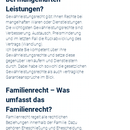
Leistungen?
Gewährleistungsrecht gibt Ihnen Rechte bei
mangelhaften Waren oder Dienstleistungen.
Die wichtigsten Gewährleistungsrechte sind:
Verbesserung, Austausch, Preisminderung
und im letzten Fall die Rückabwicklung des
Vertrags (Wandlung).
Ich berate Sie kompetent über Ihre
Gewährleistungsrechte und setze diese
gegenüber Verkäufern und Dienstleistern
durch. Dabei habe ich sowohl die gesetzlichen
Gewährleistungsrechte als auch vertragliche
Garantieansprüche im Blick.
Familienrecht – Was
umfasst das
Familienrecht?
Familienrecht regelt alle rechtlichen
Beziehungen innerhalb der Familie. Dazu
gehören Eheschließung und Ehescheidung,