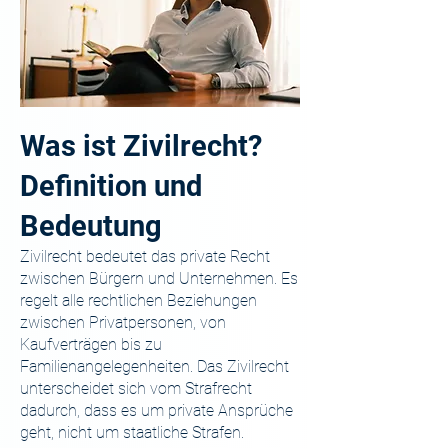
Was ist Zivilrecht?
Definition und
Bedeutung
Zivilrecht bedeutet das private Recht
zwischen Bürgern und Unternehmen. Es
regelt alle rechtlichen Beziehungen
zwischen Privatpersonen, von
Kaufverträgen bis zu
Familienangelegenheiten. Das Zivilrecht
unterscheidet sich vom Strafrecht
dadurch, dass es um private Ansprüche
geht, nicht um staatliche Strafen.