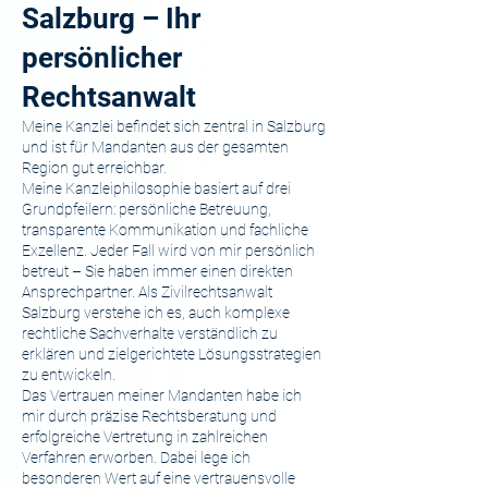
Salzburg – Ihr
persönlicher
Rechtsanwalt
Meine Kanzlei befindet sich zentral in Salzburg
und ist für Mandanten aus der gesamten
Region gut erreichbar.
Meine Kanzleiphilosophie basiert auf drei
Grundpfeilern: persönliche Betreuung,
transparente Kommunikation und fachliche
Exzellenz. Jeder Fall wird von mir persönlich
betreut – Sie haben immer einen direkten
Ansprechpartner. Als Zivilrechtsanwalt
Salzburg verstehe ich es, auch komplexe
rechtliche Sachverhalte verständlich zu
erklären und zielgerichtete Lösungsstrategien
zu entwickeln.
Das Vertrauen meiner Mandanten habe ich
mir durch präzise Rechtsberatung und
erfolgreiche Vertretung in zahlreichen
Verfahren erworben. Dabei lege ich
besonderen Wert auf eine vertrauensvolle