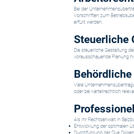
Bei der Unternehmensübertrag
Vorschriften zum Betriebsüb
erfüllt werden.
Steuerliche
Die steuerliche Gestaltung de
vorausschauende Planung hilf
Behördlich
Viele Unternehmensübertragu
oder bei kartellrechtlich rele
Professionel
Als Ihr Rechtsanwalt in Salz
Entwicklung der optimalen Ü
Durchführung der Due Dilige