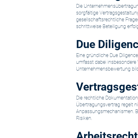
Die Unternehmensübertragung
sorgfältige Vertragsgestaltun
gesellschaftsrechtliche Fra
schrittweise Beteiligung erfol
Due Diligen
Eine gründliche Due Diligenc
umfasst dabei insbesondere V
Unternehmensbewertung bilde
Vertragsges
Die rechtliche Dokumentatio
Übertragungsvertrag regelt n
Anpassungsmechanismen. Bes
Risiken.
Arbeitsrech