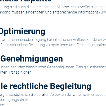
ung sind auch die Interessen der Mitarbeiter zu berücksichtigen. 
ergang müssen eingehalten und entsprechende Informations- und
 Optimierung
r Unternehmensübertragung hat erheblichen Einfluss auf deren wir
t, die steuerliche Belastung zu optimieren und Freibeträge optima
e Genehmigungen
ngen bedürfen behördlicher Genehmigungen. Dies gilt insbesonde
vanten Transaktionen.
le rechtliche Begleitung
burg unterstütze ich Sie bei allen Aspekten der Unternehmensüber
bertragungsstruktur
nce