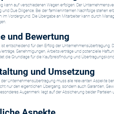
 kann auf verschiedenen Wegen erfolgen: Der Unternehmensverkau
g und Due Diligence. Bei der familieninternen Nachfolge stehen er
gen im Vordergrund. Die Übergabe an Mitarbeiter kann durch Man
gen.
ce und Bewertung
e ist entscheidend für den Erfolg der Unternehmensübertragung. D
erträge, Genehmigungen, Arbeitsverträge und potenzielle Haftung
t die Grundlage für die Kaufpreisfindung und Übertragungskondi
taltung und Umsetzung
n der Unternehmensübertragung muss alle relevanten Aspekte ber
icht nur den eigentlichen Übergang, sondern auch Garantien, Ge
onderes Augenmerk liegt auf der Absicherung beider Parteien 
tliche Aspekte