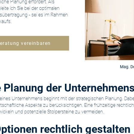
liche Planung erfordert. Als
eite ich Sie bei der optimalen
sübertragung - sei es im Rahmen
kaufs.
eratung vereinbaren
Mag. Do
he Planung der Unternehmen
 eines Unternehmens beginnt mit der strategischen Planung. Dabe
rtschaftliche Aspekte zu berücksichtigen. Eine frühzeitige rechtlich
ickeln und potenzielle Stolpersteine zu vermeiden.
ptionen rechtlich gestalten