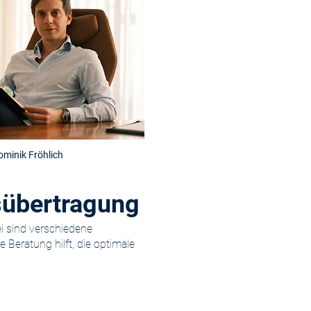
minik Fröhlich
sübertragung
i sind verschiedene
e Beratung hilft, die optimale