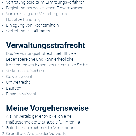
Vertretung bereits im Ermittlungsverfahren
Begleitung bei polizeilichen Einvernahmen
Vorbereitung und Vertretung in der
Hauptverhandlung
Einlegung von Rechtsmitteln
Vertretung in Haftfragen
Verwaltungsstrafrecht
Das Verwaltungsstrafrecht betrifft viele
Lebensbereiche und kann erhebliche
Konsequenzen haben. Ich unterstütze Sie bei:
Verkehrsstrafsachen
Gewerberecht
Umweltrecht
Baurecht
Finanzstrafrecht
Meine Vorgehensweise
Als Ihr Verteidiger entwickle ich eine
maßgeschneiderte Strategie für Ihren Fall:
Sofortige Übernahme der Verteidigung
Gründliche Analyse der Vorwürfe