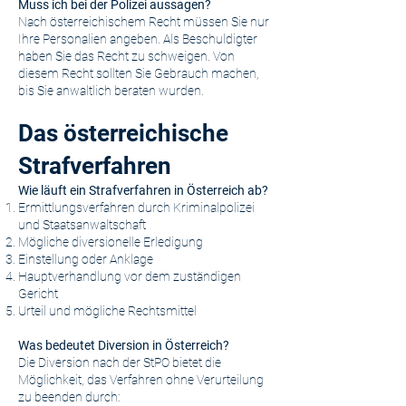
Muss ich bei der Polizei aussagen?
Nach österreichischem Recht müssen Sie nur
Ihre Personalien angeben. Als Beschuldigter
haben Sie das Recht zu schweigen. Von
diesem Recht sollten Sie Gebrauch machen,
bis Sie anwaltlich beraten wurden.
Das österreichische
Strafverfahren
Wie läuft ein Strafverfahren in Österreich ab?
Ermittlungsverfahren durch Kriminalpolizei
und Staatsanwaltschaft
Mögliche diversionelle Erledigung
Einstellung oder Anklage
Hauptverhandlung vor dem zuständigen
Gericht
Urteil und mögliche Rechtsmittel
Was bedeutet Diversion in Österreich?
Die Diversion nach der StPO bietet die
Möglichkeit, das Verfahren ohne Verurteilung
zu beenden durch: