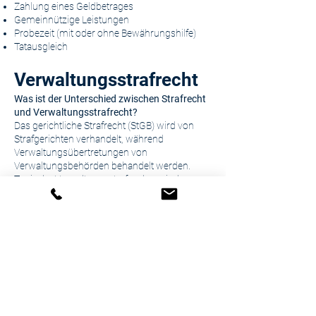
Zahlung eines Geldbetrages
Gemeinnützige Leistungen
Probezeit (mit oder ohne Bewährungshilfe)
Tatausgleich
Verwaltungsstrafrecht
Was ist der Unterschied zwischen Strafrecht
und Verwaltungsstrafrecht?
Das gerichtliche Strafrecht (StGB) wird von
Strafgerichten verhandelt, während
Verwaltungsübertretungen von
Verwaltungsbehörden behandelt werden.
Typische Verwaltungsstrafsachen sind:
Verkehrsdelikte
Gewerberechtliche Übertretungen
Verstöße gegen das COVID-19-
Maßnahmengesetz
Meldeversäumnisse
Ihre Rechte im
Strafverfahren