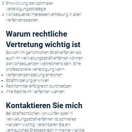
Entwicklung der optimalen
Verteidigungsstrategie
Konsequente Interessenvertretung in allen
Verfahrensstadien
Warum rechtliche
Vertretung wichtig ist
Sowohl im gerichtlichen Strafverfahren als
auch im Verwaltungsstrafverfahren können
die Konsequenzen weitreichend sein. Eine
professionelle Verteidigung kann:
Verfahrenseinstellung erreichen
Strafmilderung erwirken
Rechtsmittel erfolgreich durchsetzen
Ihre Rechte im Verfahren wahren
Kontaktieren Sie mich
Bei strafrechtlichen Vorwürfen oder in
Verwaltungsstrafverfahren ist schnelles
Handeln wichtig. Vereinbaren Sie ein
vertrauliches Erstgespräch in meiner Kanzlei