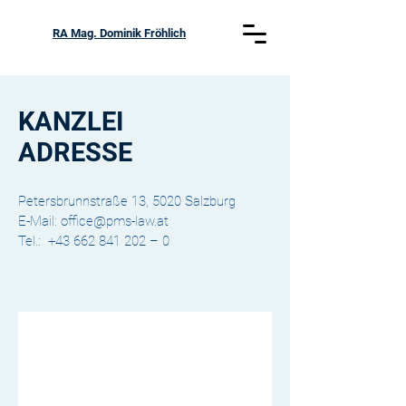
RA Mag. Dominik Fröhlich
KANZLEI
ADRESSE
Petersbrunnstraße 13, 5020 Salzburg
E-Mail:
office@pms-law.at
Tel.: +43 662 841 202 – 0