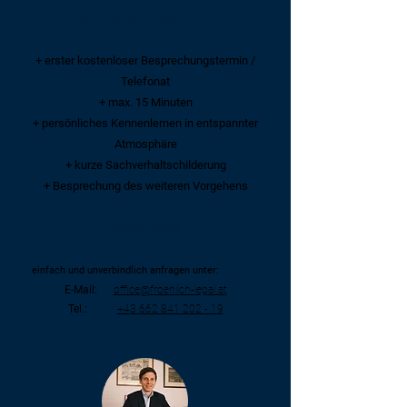
Kennenlerngespräch
+ erster kostenloser Besprechungstermin /
Telefonat
+ max. 15 Minuten
+ persönliches Kennenlernen in entspannter
Atmosphäre
+ kurze Sachverhaltschilderung
+ Besprechung des weiteren Vorgehens
Kosten: keine
einfach und unverbindlich anfragen unter:
E-Mail:
office@froehlich-legal.at
Tel.:
+43 662 841 202 - 19