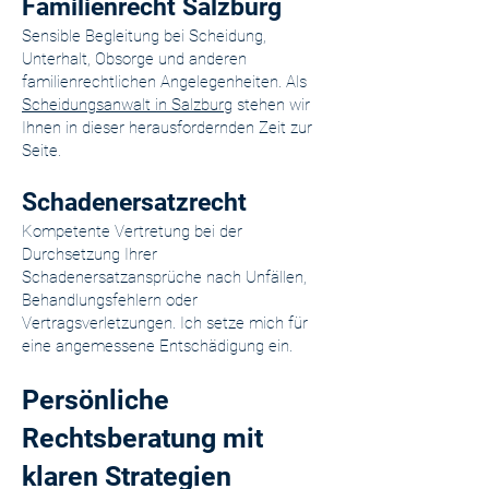
Familienrecht Salzburg
Sensible Begleitung bei Scheidung,
Unterhalt, Obsorge und anderen
familienrechtlichen Angelegenheiten. Als
Scheidungsanwalt in Salzburg
stehen wir
Ihnen in dieser herausfordernden Zeit zur
Seite.
Schadenersatzrecht
Kompetente Vertretung bei der
Durchsetzung Ihrer
Schadenersatzansprüche nach Unfällen,
Behandlungsfehlern oder
Vertragsverletzungen. Ich setze mich für
eine angemessene Entschädigung ein.
Persönliche
Rechtsberatung mit
klaren Strategien