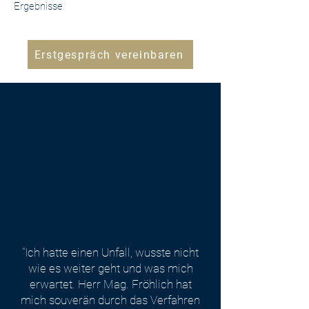
Ergebnisse
Erstgespräch vereinbaren
"Ich hatte einen Unfall, wusste nicht
wie es weiter geht und was mich
erwartet. Herr Mag. Fröhlich hat
mich souverän durch das Verfahren