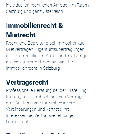
individuellen rechtlichen Anliegen im Raum
Salzburg und ganz Österreich.
Immobilienrecht &
Mietrecht
Rechtliche Begleitung bei Immobilienkauf,
Mietverträgen, Eigentumsübertragungen
und mietrechtlichen Auseinandersetzungen
als spezialisierter Rechtsanwalt für
Immobilienrecht in Salzburg
.
Vertragsrecht
Professionelle Beratung bei der Erstellung,
Prüfung und Durchsetzung von Verträgen
aller Art. Ich sorge für rechtssichere
Vereinbarungen und vertrete Ihre
Interessen bei Vertragsverletzungen
konsequent.