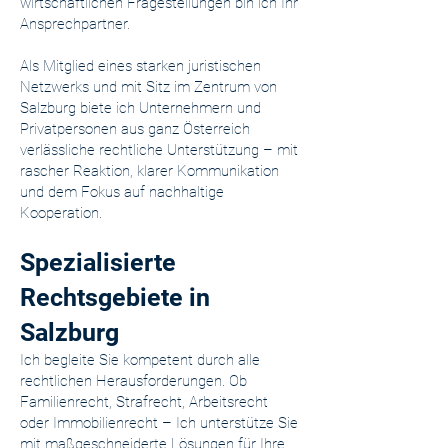
wirtschaftlichen Fragestellungen bin ich Ihr
Ansprechpartner.
Als Mitglied eines starken juristischen
Netzwerks und mit Sitz im Zentrum von
Salzburg biete ich Unternehmern und
Privatpersonen aus ganz Österreich
verlässliche rechtliche Unterstützung – mit
rascher Reaktion, klarer Kommunikation
und dem Fokus auf nachhaltige
Kooperation.
Spezialisierte
Rechtsgebiete in
Salzburg
Ich begleite Sie kompetent durch alle
rechtlichen Herausforderungen. Ob
Familienrecht, Strafrecht, Arbeitsrecht
oder Immobilienrecht – Ich unterstütze Sie
mit maßgeschneiderte Lösungen für Ihre