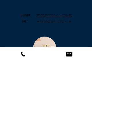
einf
ach un
d unv
erbind
li
ch anfr
age
n unter:
E-Mail:
office@froehlich-legal.at
Tel.:
+43 662 841 202 - 19
3
weitergehende
Beauftragung
+ konkrete Prüfung von Vertragsunterlagen,