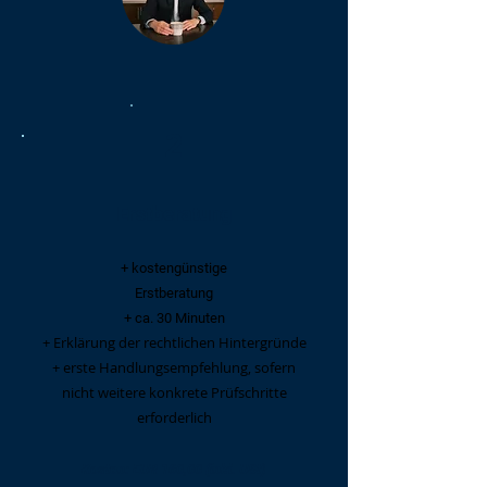
2
Erstberatung
+ kostengünstige
Erstberatung
+ ca. 30 Mi
nut
en
+
Erklärung der rechtlichen Hintergründe
+ erste Handlungsempfehlung, sofern
nicht weitere konkrete Prüfschritte
erforderlich
Kosten: EUR 160,00 (inkl. USt)